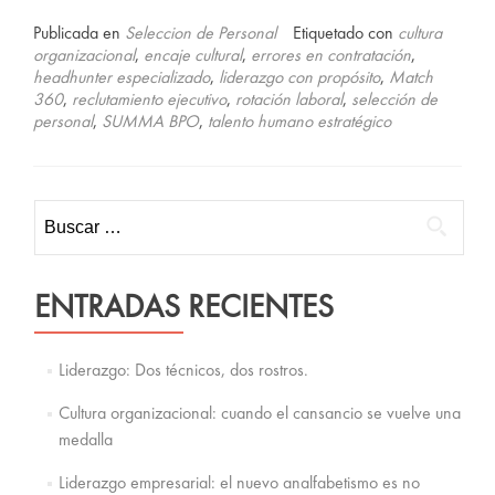
másDeja
de
Publicada en
Seleccion de Personal
Etiquetado con
cultura
contratar
organizacional
,
encaje cultural
,
errores en contratación
,
ilusiones:
headhunter especializado
,
liderazgo con propósito
,
Match
elige
360
,
reclutamiento ejecutivo
,
rotación laboral
,
selección de
un
personal
,
SUMMA BPO
,
talento humano estratégico
headhunter
que
sí
te
Buscar:
cumpla
ENTRADAS RECIENTES
Liderazgo: Dos técnicos, dos rostros.
Cultura organizacional: cuando el cansancio se vuelve una
medalla
Liderazgo empresarial: el nuevo analfabetismo es no