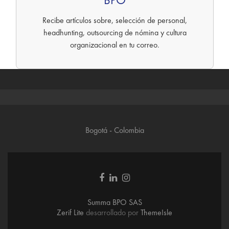
Recibe artículos sobre, selección de personal,
headhunting, outsourcing de nómina y cultura
organizacional en tu correo.
Bogotá - Colombia
Enlace
Enlace
Enlace
de
de
de
Facebook
Linkedin
instagram
Summa BPO SAS
Zerif Lite
desarrollado por
ThemeIsle