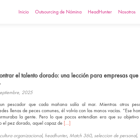
Ir
al
Inicio
Outsourcing de Nómina
HeadHunter
Nosotros
contenido
contrar el talento dorado: una lección para empresas que
.
eptiembre, 2025
un pescador que cada mañana salía al mar. Mientras otros pes
edes llenas de peces comunes, él volvía con las manos vacías. “Ese ho
rmuraba la gente. Pero lo que pocos entendían era que su objetivo
Leer
no el pez dorado, aquel capaz de
[…]
másEl
arte
cultura organizacional
,
headhunter
,
Match 360
,
seleccion de personal
,