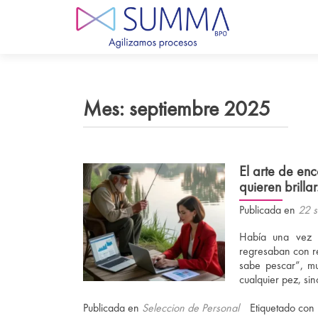
Mes:
septiembre 2025
El arte de en
quieren brillar
Publicada en
22 s
Había una vez 
regresaban con r
sabe pescar”, mu
cualquier pez, si
Publicada en
Seleccion de Personal
Etiquetado con