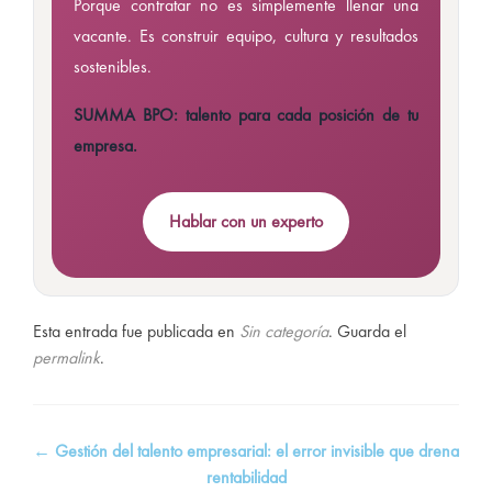
Porque contratar no es simplemente llenar una
vacante. Es construir equipo, cultura y resultados
sostenibles.
SUMMA BPO: talento para cada posición de tu
empresa.
Hablar con un experto
Esta entrada fue publicada en
Sin categoría
. Guarda el
permalink
.
Navegación
←
Gestión del talento empresarial: el error invisible que drena
rentabilidad